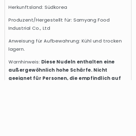
Herkunftsland: Südkorea
Produzent/Hergestellt für: Samyang Food
Industrial Co., Ltd
Anweisung für Aufbewahrung: Kühl und trocken
lagern.
Warnhinweis:
Diese Nudeln enthalten eine
außergewöhnlich hohe Schärfe. Nicht
geeignet für Personen, die empfindlich auf
scharfe Speisen reagieren oder an Magen-
Darm-Problemen leiden. Den Kontakt mit
Augen, Mund oder empfindlichen
Hautpartien vermeiden. Außerhalb der
Reichweite von Kindern aufbewahren
Nährwerte: