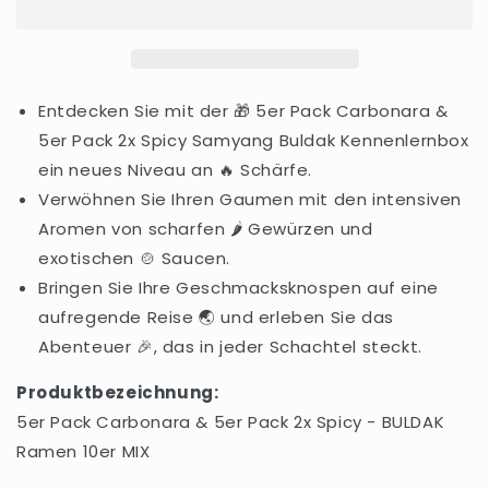
Carbonara
Carbonara
&amp;
&amp;
5er
5er
Pack
Pack
2x
2x
Entdecken Sie mit der 🎁 5er Pack Carbonara &
Spicy
Spicy
5er Pack 2x Spicy Samyang Buldak Kennenlernbox
ein neues Niveau an 🔥 Schärfe.
Verwöhnen Sie Ihren Gaumen mit den intensiven
Aromen von scharfen 🌶️ Gewürzen und
exotischen 🍲 Saucen.
Bringen Sie Ihre Geschmacksknospen auf eine
aufregende Reise 🌏 und erleben Sie das
Abenteuer 🎉, das in jeder Schachtel steckt.
Produktbezeichnung:
5er Pack Carbonara & 5er Pack 2x Spicy - BULDAK
Ramen 10er MIX