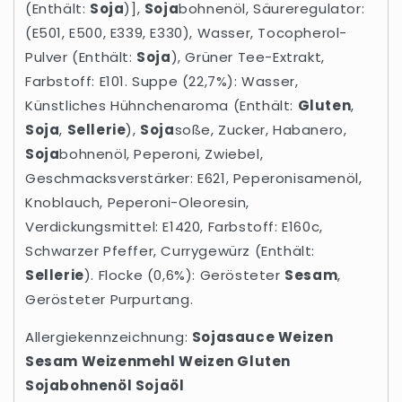
(Enthält:
Soja
)],
Soja
bohnenöl, Säureregulator:
(E501, E500, E339, E330), Wasser, Tocopherol-
Pulver (Enthält:
Soja
), Grüner Tee-Extrakt,
Farbstoff: E101. Suppe (22,7%): Wasser,
Künstliches Hühnchenaroma (Enthält:
Gluten
,
Soja
,
Sellerie
),
Soja
soße, Zucker, Habanero,
Soja
bohnenöl, Peperoni, Zwiebel,
Geschmacksverstärker: E621, Peperonisamenöl,
Knoblauch, Peperoni-Oleoresin,
Verdickungsmittel: E1420, Farbstoff: E160c,
Schwarzer Pfeffer, Currygewürz (Enthält:
Sellerie
). Flocke (0,6%): Gerösteter
Sesam
,
Gerösteter Purpurtang.
Allergiekennzeichnung:
Soja
sauce
Weizen
Sesam
Weizen
mehl
Weizen
Gluten
Soja
bohnenöl
Soja
öl