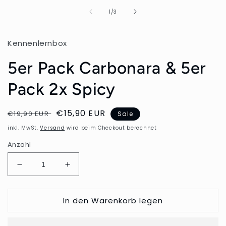
von
1
/
3
Kennenlernbox
5er Pack Carbonara & 5er
Pack 2x Spicy
Normaler
Verkaufspreis
€15,90 EUR
€19,90 EUR
Sale
Preis
inkl. MwSt.
Versand
wird beim Checkout berechnet
Anzahl
Verringere
Erhöhe
die
die
Menge
Menge
In den Warenkorb legen
für
für
5er
5er
Pack
Pack