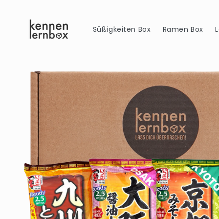
Direkt
zum
Inhalt
Süßigkeiten Box
Ramen Box
Zu
Produktinformationen
springen