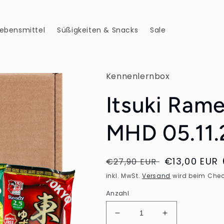
Lebensmittel
Süßigkeiten & Snacks
Sale
Kennenlernbox
Itsuki Ram
MHD 05.11
Normaler
Verkaufspre
€13,00 EUR
€27,90 EUR
Preis
inkl. MwSt.
Versand
wird beim Chec
Anzahl
Verringere
Erhöhe