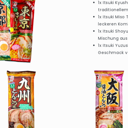
1x Itsuki Kyu
traditionell
1x Itsuki Miso
leckeren Kom
1x Itsuki Sho
Mischung aus
1x Itsuki Yuz
Geschmack vo