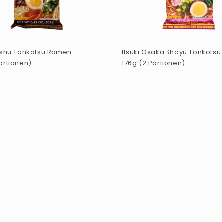
yushu Tonkotsu Ramen
Itsuki Osaka Shoyu Tonkots
ortionen)
176g (2 Portionen)