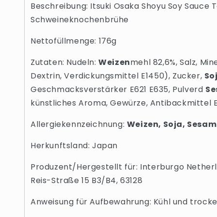
Beschreibung: Itsuki Osaka Shoyu Soy Sauce 
Schweineknochenbrühe
Nettofüllmenge: 176g
Zutaten: Nudeln:
Weizen
mehl 82,6%, Salz, Min
Dextrin, Verdickungsmittel E1450), Zucker,
So
Geschmacksverstärker E621 E635, Pulverd
S
künstliches Aroma, Gewürze, Antibackmittel E
Allergiekennzeichnung:
Weizen, Soja, Sesam
Herkunftsland: Japan
Produzent/Hergestellt für: Interburgo Nethe
Reis-Straße 15 B3/B4, 63128
Anweisung für Aufbewahrung: Kühl und trocke