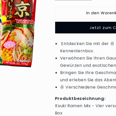
die
die
Menge
Menge
In den Waren
für
für
Itsuki
Itsuki
Ramen
Ramen
Jetzt zum 
Mix
Mix
Angebot
Angebot
MHD
MHD
Entdecken Sie mit der
🍜
05.11.2024
05.11.2024
Kennenlernbox.
Verwöhnen Sie Ihren Gau
Gewürzen und exotischen
Bringen Sie Ihre Geschma
und erleben Sie das Abent
🍜 Verschiedene Geschma
Produktbezeichnung:
Itsuki Ramen Mix - Vier ver
Box