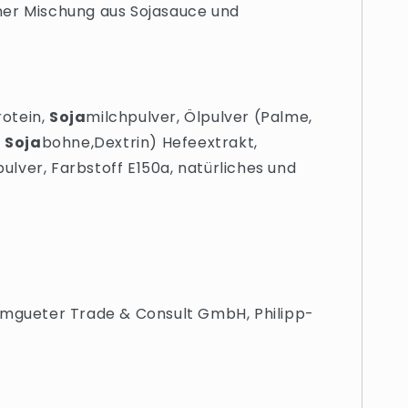
ner Mischung aus Sojasauce und
rotein,
Soja
milchpulver, Ölpulver (Palme,
,
Soja
bohne,Dextrin) Hefeextrakt,
ulver, Farbstoff E150a, natürliches und
umgueter Trade & Consult GmbH, Philipp-