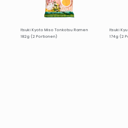
Itsuki Kyoto Miso Tonkotsu Ramen
Itsuki K
182g (2 Portionen)
174g (2 P