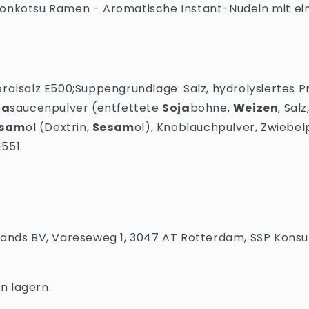
Tonkotsu Ramen - Aromatische Instant-Nudeln mit ei
eralsalz E500;Suppengrundlage: Salz, hydrolysiertes P
ja
saucenpulver (entfettete
Soja
bohne,
Weizen
, Salz
esam
öl (Dextrin,
Sesam
öl), Knoblauchpulver, Zwiebelp
551.
rlands BV, Vareseweg 1, 3047 AT Rotterdam, SSP Kons
n lagern.